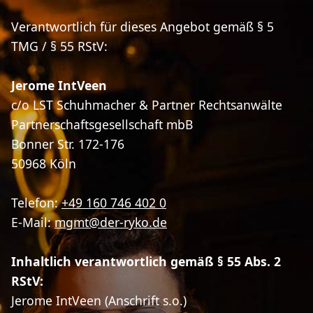
Verantwortlich für dieses Angebot gemäß § 5
TMG / § 55 RStV:
Jerome IntVeen
c/o LST Schuhmacher & Partner Rechtsanwälte
Partnerschaftsgesellschaft mbB
Bonner Str. 172-176
50968 Köln
Telefon:
+49 160 746 402 0
E-Mail:
mgmt@der-ryko.de
Inhaltlich verantwortlich gemäß § 55 Abs. 2
RStV:
Jerome IntVeen (Anschrift s.o.)